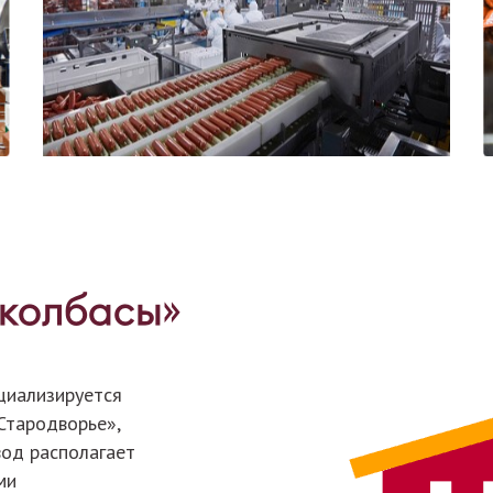
колбасы»
циализируется
Стародворье»,
вод располагает
ми