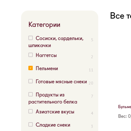
Все 
Категории
Сосиски, сардельки,
5
шпикачки
Наггетсы
2
Пельмени
11
Готовые мясные снеки
20
Продукты из
7
растительного белка
Бульме
Азиатские вкусы
4
Вес: 0
Сладкие снеки
3