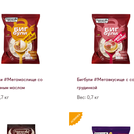
ли #Мегамаслище со
Бигбули #Мегавкусище с с
чным маслом
грудинкой
,7 кг
Вес: 0,7 кг