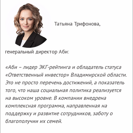
Татьяна Трифонова,
генеральный директор Аби:
«Аби – лидер ЭКГ-рейтинга и обладатель статуса
Специалисты лабораторий Аби
«Ответственный инвестор» Владимирской области.
повысили квалификацию по требованиям
Это не просто перечень достижений, а показатель
стандарта ГОСТ ISO/IEC 17025-2019
того, что наша социальная политика реализуется
на высоком уровне. В компании внедрена
комплексная программа, направленная на
поддержку и развитие сотрудников, заботу о
благополучии их семей.
24 июля 2026