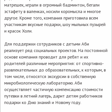
матрешек, играли в огромный бадминтон, бегали
эстафету в валенках, носили коромысла и многое
другое. Кроме того, компания приготовила всем
участникам вкусные подарки, шоу мыльных пузырей
и красок Холи.
Для поддержки сотрудников с детьми Аби
реализует ряд социальных проектов. На постоянной
основе компания проводит для ребят и их
родителей различные мероприятия: от спортивно-
Более 4700 сотрудников Аби прошли
развлекательных до образовательных, к которым, в
обязательное обучение в первом
том числе, относятся экскурсии в собственную
полугодии 2026 года
микробиологическую лабораторию. Аби
осуществляет частичную компенсацию стоимости
путевки в летний лагерь, дарит детям работников
подарки ко Дню знаний и Новому году.
30 июля 2026