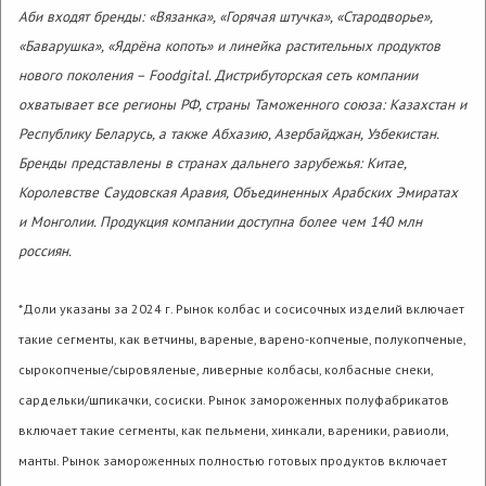
Аби входят бренды: «Вязанка», «Горячая штучка», «Стародворье»,
«Баварушка», «Ядрёна копоть» и линейка растительных продуктов
нового поколения –
Foodgital
. Дистрибуторская сеть компании
охватывает все регионы РФ, страны Таможенного союза: Казахстан и
Республику Беларусь, а также Абхазию, Азербайджан, Узбекистан.
Бренды представлены в странах дальнего зарубежья: Китае,
Королевстве Саудовская Аравия, Объединенных Арабских Эмиратах
«Вязанка» представляет первый продукт
и Монголии. Продукция компании доступна более чем 140 млн
в категории «Мясные снеки»
россиян.
*Доли указаны за 2024 г. Рынок колбас и сосисочных изделий включает
такие сегменты, как ветчины, вареные, варено-копченые, полукопченые,
сырокопченые/сыровяленые, ливерные колбасы, колбасные снеки,
14 июля 2026
сардельки/шпикачки, сосиски. Рынок замороженных полуфабрикатов
включает такие сегменты, как пельмени, хинкали, вареники, равиоли,
манты. Рынок замороженных полностью готовых продуктов включает