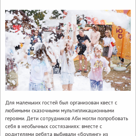
Обращаем ваше внимание, что контактная
информация пресс-службы Аби предназначена
исключительно для представителей СМИ.
Коммерческие предложения и любые другие
виды запросов не будут приняты к
рассмотрению. Пожалуйста, обращайтесь в
Главный офис.
Фильтр по дате
Для маленьких гостей был организован квест с
любимыми сказочными мультипликационными
героями. Дети сотрудников Аби могли попробовать
Все бренды
себя в необычных состязаниях: вместе с
родителями ребята выбивали «боулинг» из