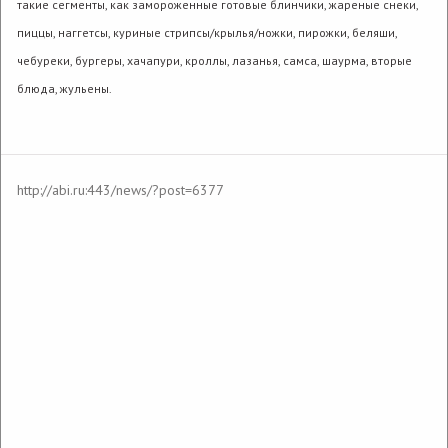
такие сегменты, как замороженные готовые блинчики, жареные снеки,
пиццы, наггетсы, куриные стрипсы/крылья/ножки, пирожки, беляши,
чебуреки, бургеры, хачапури, кроллы, лазанья, самса, шаурма, вторые
блюда, жульены.
В Аби поздравили созданные внутри
компании семьи
http://abi.ru:443/news/?post=6377
08 июля 2026