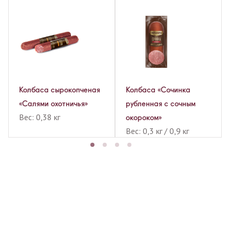
я
Колбаса сырокопченая
Колбаса «Сочинка
»
«Салями охотничья»
рубленная с сочным
Вес: 0,38 кг
окороком»
Вес: 0,3 кг / 0,9 кг