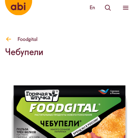
En
Foodgital
Чебупели