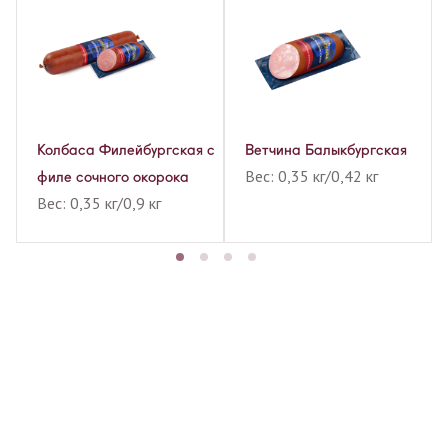
са
Колбаса Филейбургская с
Ветчина Балыкбургская
Вес: 0,35 кг/0,42 кг
ым
филе сочного окорока
Вес: 0,35 кг/0,9 кг
г