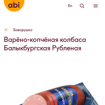
En
Баварушка
Варёно-копчёная колбаса
Балыкбургская Рубленая